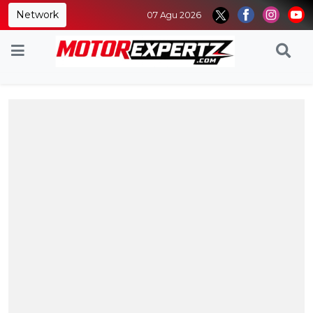
Network
07 Agu 2026