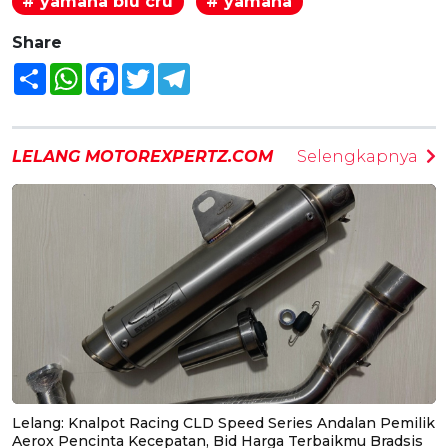
# yamaha blu cru
# yamaha
Share
Share
WhatsApp
Facebook
Twitter
Telegram
LELANG MOTOREXPERTZ.COM
Selengkapnya
Lelang: Knalpot Racing CLD Speed Series Andalan Pemilik
Aerox Pencinta Kecepatan, Bid Harga Terbaikmu Bradsis