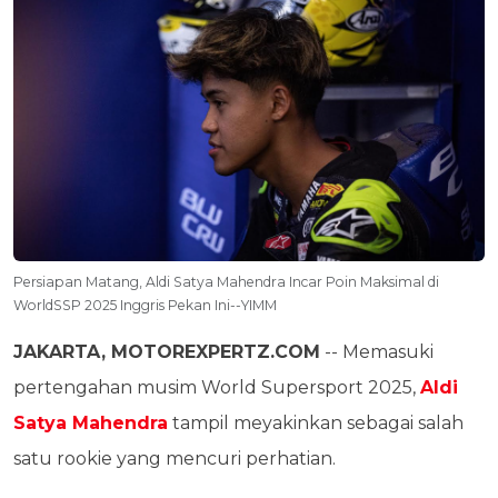
Persiapan Matang, Aldi Satya Mahendra Incar Poin Maksimal di
WorldSSP 2025 Inggris Pekan Ini--YIMM
JAKARTA, MOTOREXPERTZ.COM
-- Memasuki
pertengahan musim World Supersport 2025,
Aldi
Satya Mahendra
tampil meyakinkan sebagai salah
satu rookie yang mencuri perhatian.