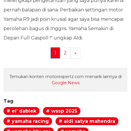
melengkapi pengetahuan yang saya punya karena
pernah balapan di sana. Perbaikan settingan motor
Yamaha R9 jadi poin krusial agar saya bisa mencapai
perolehan bagus di Inggris. Yamaha Semakin di
Depan Full Gaspoll !" ungkap Aldi.
1
2
»
Temukan konten motorexpertz.com menarik lainnya di
Google News
Tag
# el’ dablek
# wssp 2025
# yamaha racing
# aldi satya mahendra