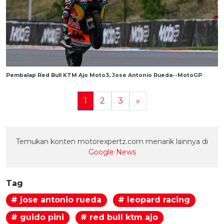
Pembalap Red Bull KTM Ajo Moto3, Jose Antonio Rueda--MotoGP
1
2
3
»
Temukan konten motorexpertz.com menarik lainnya di
Google News
Tag
# jose antonio rueda
# leopard racing
# guido pini
# red bull ktm ajo