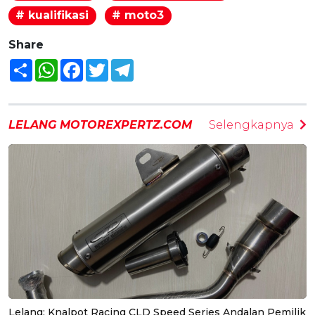
# kualifikasi
# moto3
Share
Share
WhatsApp
Facebook
Twitter
Telegram
LELANG MOTOREXPERTZ.COM
Selengkapnya
Lelang: Knalpot Racing CLD Speed Series Andalan Pemilik