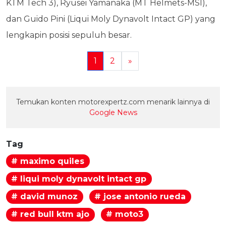
KTM Tech 3), Ryusei Yamanaka (MT Helmets-MSI),
dan Guido Pini (Liqui Moly Dynavolt Intact GP) yang
lengkapin posisi sepuluh besar.
1
2
»
Temukan konten motorexpertz.com menarik lainnya di
Google News
Tag
# maximo quiles
# liqui moly dynavolt intact gp
# david munoz
# jose antonio rueda
# red bull ktm ajo
# moto3