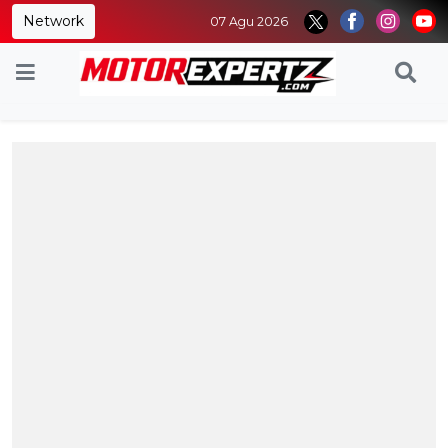
Network
07 Agu 2026