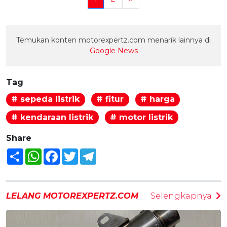
Temukan konten motorexpertz.com menarik lainnya di
Google News
Tag
# sepeda listrik
# fitur
# harga
# kendaraan listrik
# motor listrik
Share
Share
WhatsApp
Facebook
Twitter
Telegram
LELANG MOTOREXPERTZ.COM
Selengkapnya