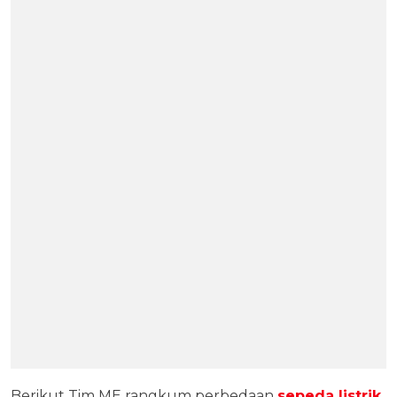
Berikut Tim ME rangkum perbedaan
sepeda listrik