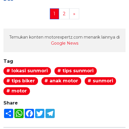
1
2
»
Temukan konten motorexpertz.com menarik lainnya di
Google News
Tag
# lokasi sunmori
# tips sunmori
# tips biker
# anak motor
# sunmori
# motor
Share
Share
WhatsApp
Facebook
Twitter
Telegram