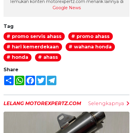
Temukan konten motorexpertz.com menarik lainnya di
Google News
Tag
# promo servis ahass
# promo ahass
# hari kemerdekaan
# wahana honda
# honda
# ahass
Share
Share
WhatsApp
Facebook
Twitter
Telegram
LELANG MOTOREXPERTZ.COM
Selengkapnya