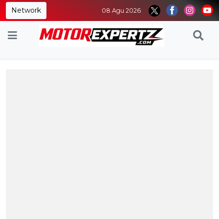
Network
08 Agu 2026