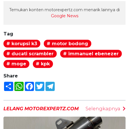
Temukan konten motorexpertz.com menarik lainnya di
Google News
Tag
# korupsi k3
# motor bodong
# ducati scrambler
# immanuel ebenezer
# moge
# kpk
Share
Share
WhatsApp
Facebook
Twitter
Telegram
LELANG MOTOREXPERTZ.COM
Selengkapnya