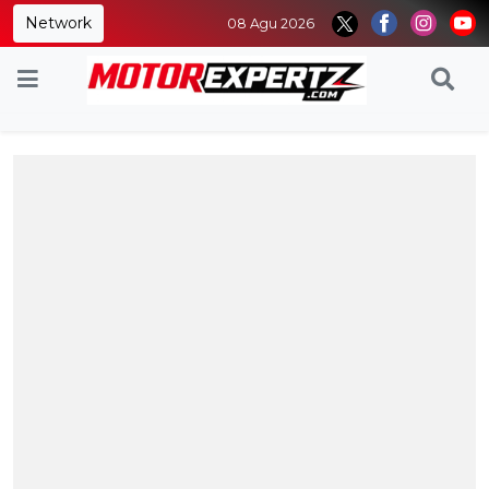
Network
08 Agu 2026