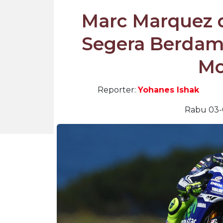
Marc Marquez d
Segera Berdama
Mo
Reporter:
Yohanes Ishak
Rabu 03-