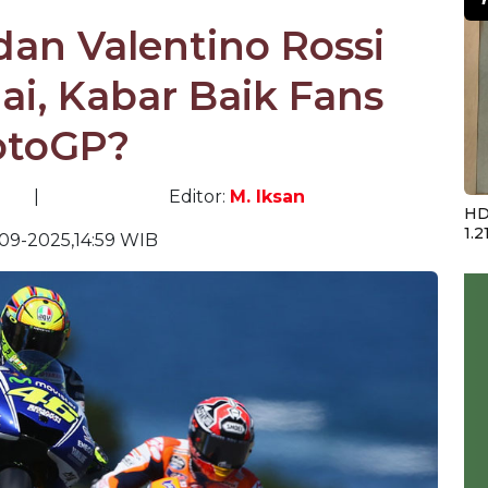
an Valentino Rossi
i, Kabar Baik Fans
toGP?
|
Editor:
M. Iksan
HD
1.2
09-2025,14:59 WIB