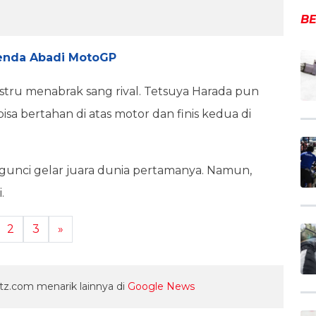
BE
egenda Abadi MotoGP
stru menabrak sang rival. Tetsuya Harada pun
bisa bertahan di atas motor dan finis kedua di
unci gelar juara dunia pertamanya. Namun,
i.
2
3
»
z.com menarik lainnya di
Google News