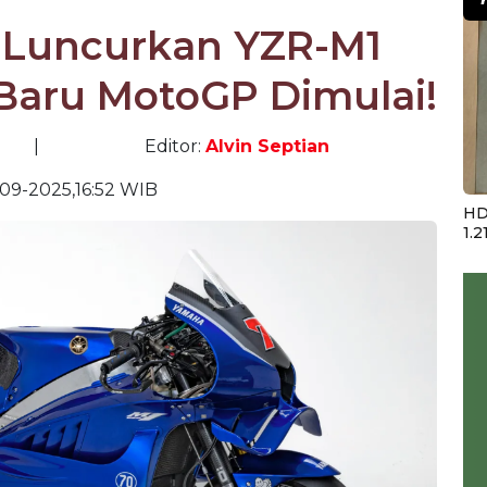
 Luncurkan YZR-M1
 Baru MotoGP Dimulai!
|
Editor:
Alvin Septian
09-2025,16:52 WIB
HD
1.2