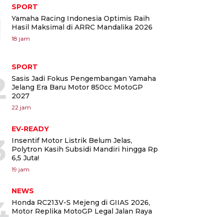
SPORT
1
Yamaha Racing Indonesia Optimis Raih
Hasil Maksimal di ARRC Mandalika 2026
18 jam
SPORT
2
Sasis Jadi Fokus Pengembangan Yamaha
Jelang Era Baru Motor 850cc MotoGP
2027
22 jam
EV-READY
3
Insentif Motor Listrik Belum Jelas,
Polytron Kasih Subsidi Mandiri hingga Rp
6,5 Juta!
19 jam
NEWS
4
Honda RC213V-S Mejeng di GIIAS 2026,
Motor Replika MotoGP Legal Jalan Raya