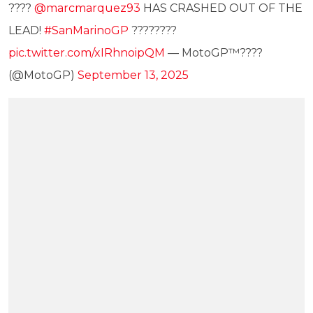
????
@marcmarquez93
HAS CRASHED OUT OF THE
LEAD!
#SanMarinoGP
????????
pic.twitter.com/xIRhnoipQM
— MotoGP™????
(@MotoGP)
September 13, 2025