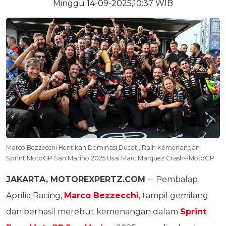
Minggu 14-09-2025,10:37 WIB
Marco Bezzecchi Hentikan Dominasi Ducati, Raih Kemenangan
Sprint MotoGP San Marino 2025 Usai Marc Marquez Crash--MotoGP
JAKARTA
, MOTOREXPERTZ.COM
-- Pembalap
Aprilia Racing,
Marco Bezzecchi
, tampil gemilang
dan berhasil merebut kemenangan dalam
Sprint