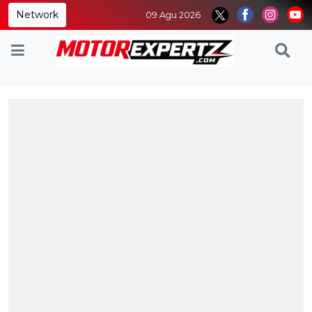
Network
09 Agu 2026