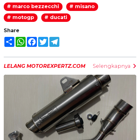
# marco bezzecchi
# misano
# motogp
# ducati
Share
Share
WhatsApp
Facebook
Twitter
Telegram
LELANG MOTOREXPERTZ.COM
Selengkapnya