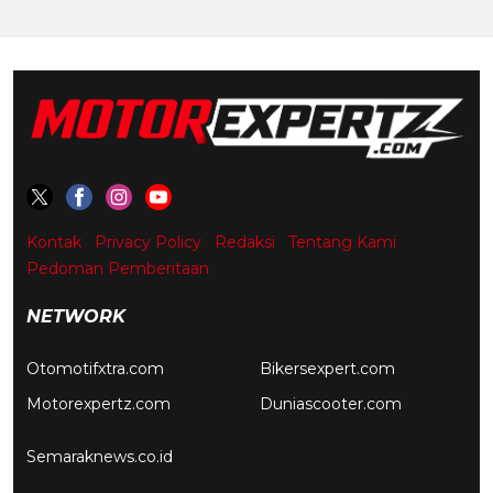
Kontak
Privacy Policy
Redaksi
Tentang Kami
Pedoman Pemberitaan
NETWORK
Otomotifxtra.com
Bikersexpert.com
Motorexpertz.com
Duniascooter.com
Semaraknews.co.id