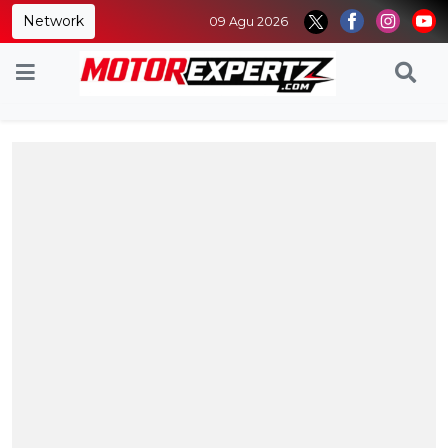
Network
09 Agu 2026