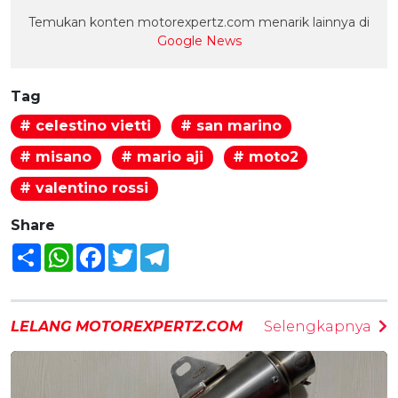
Temukan konten motorexpertz.com menarik lainnya di
Google News
Tag
# celestino vietti
# san marino
# misano
# mario aji
# moto2
# valentino rossi
Share
Share
WhatsApp
Facebook
Twitter
Telegram
LELANG MOTOREXPERTZ.COM
Selengkapnya