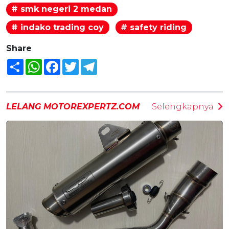
# smk negeri 2 medan
# indako trading coy
# safety riding
Share
Share
WhatsApp
Facebook
Twitter
Telegram
LELANG MOTOREXPERTZ.COM
Selengkapnya