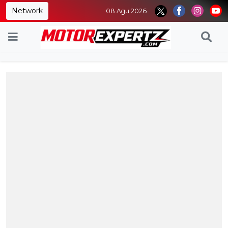
Network
08 Agu 2026