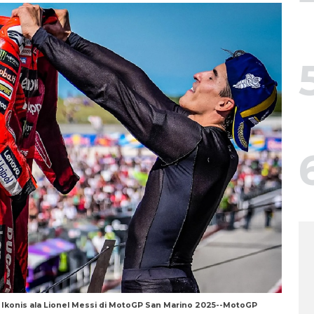
konis ala Lionel Messi di MotoGP San Marino 2025--MotoGP