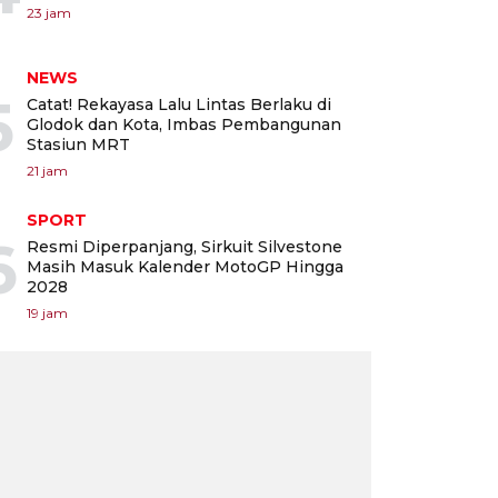
23 jam
NEWS
5
Catat! Rekayasa Lalu Lintas Berlaku di
Glodok dan Kota, Imbas Pembangunan
Stasiun MRT
21 jam
SPORT
6
Resmi Diperpanjang, Sirkuit Silvestone
Masih Masuk Kalender MotoGP Hingga
2028
19 jam