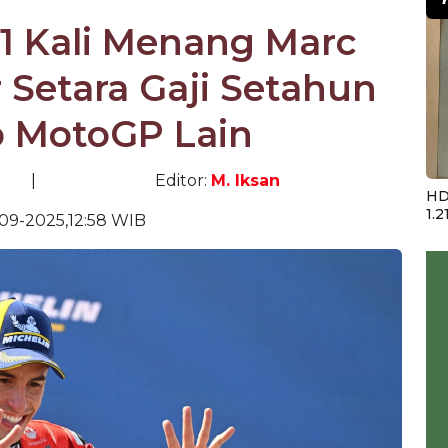
s 1 Kali Menang Marc
Setara Gaji Setahun
 MotoGP Lain
|
Editor:
M. Iksan
HD
1.2
09-2025,12:58 WIB