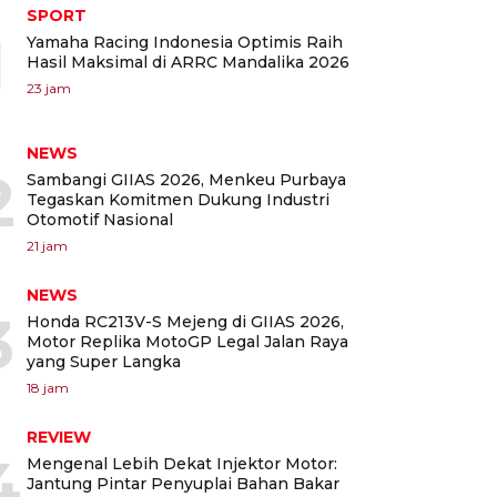
SPORT
1
Yamaha Racing Indonesia Optimis Raih
Hasil Maksimal di ARRC Mandalika 2026
23 jam
NEWS
2
Sambangi GIIAS 2026, Menkeu Purbaya
Tegaskan Komitmen Dukung Industri
Otomotif Nasional
21 jam
NEWS
3
Honda RC213V-S Mejeng di GIIAS 2026,
Motor Replika MotoGP Legal Jalan Raya
yang Super Langka
18 jam
REVIEW
4
Mengenal Lebih Dekat Injektor Motor:
Jantung Pintar Penyuplai Bahan Bakar