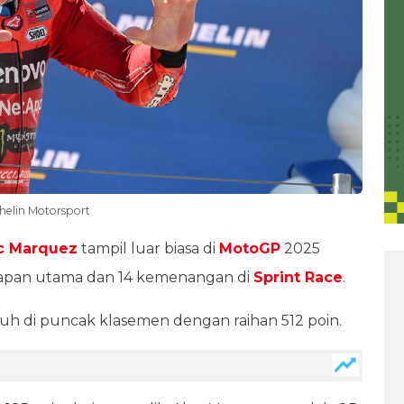
elin Motorsport
c Marquez
tampil luar biasa di
MotoGP
2025
lapan utama dan 14 kemenangan di
Sprint Race
.
h di puncak klasemen dengan raihan 512 poin.