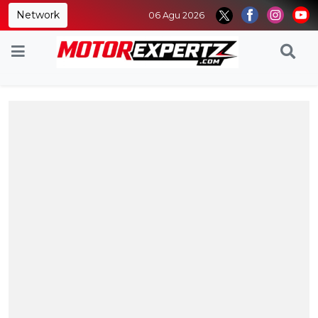
Network
06 Agu 2026