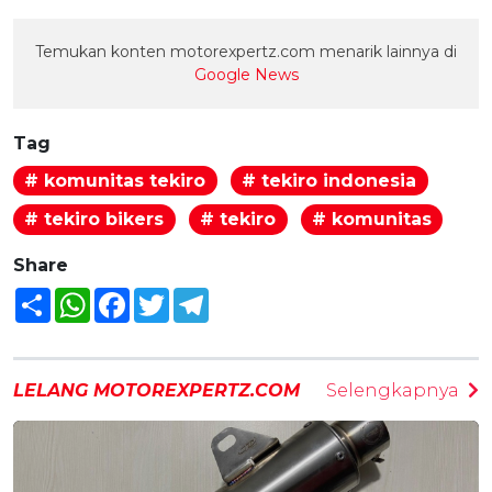
Temukan konten motorexpertz.com menarik lainnya di
Google News
Tag
# komunitas tekiro
# tekiro indonesia
# tekiro bikers
# tekiro
# komunitas
Share
Share
WhatsApp
Facebook
Twitter
Telegram
LELANG MOTOREXPERTZ.COM
Selengkapnya