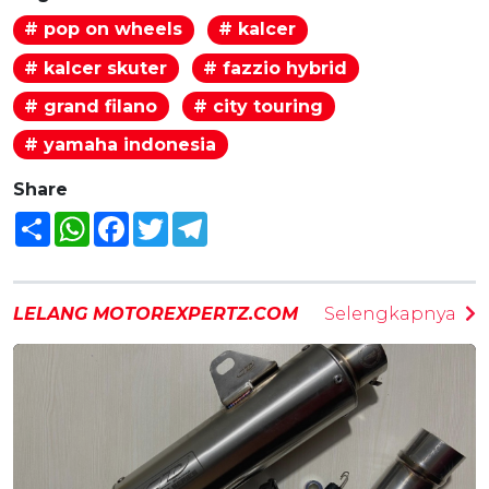
# pop on wheels
# kalcer
# kalcer skuter
# fazzio hybrid
# grand filano
# city touring
# yamaha indonesia
Share
Share
WhatsApp
Facebook
Twitter
Telegram
LELANG MOTOREXPERTZ.COM
Selengkapnya