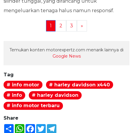
silinder tunggal, yang dirancang untuk
mengeluarkan tenaga halus namun responsif.
1
2
3
»
Temukan konten motorexpertz.com menarik lainnya di
Google News
Tag
# info motor
# harley davidson x440
# info
# harley davidson
# info motor terbaru
Share
Share
WhatsApp
Facebook
Twitter
Telegram