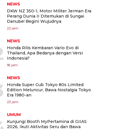
NEWS
1
DKW NZ 350-1, Motor Militer Jerman Era
Perang Dunia II Ditemukan di Sungai
Danube! Begini Wujudnya
22 jam
NEWS
2
Honda Rilis Kembaran Vario Evo di
Thailand, Apa Bedanya dengan Versi
Indonesia?
18 jam
NEWS
3
Honda Super Cub Tokyo 80s Limited
Edition Meluncur, Bawa Nostalgia Tokyo
Era 1980-an
23 jam
UMUM
4
Kunjungi Booth MyPertamina di GIIAS
2026, Ikuti Aktivitas Seru dan Bawa