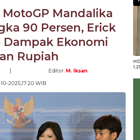
t MotoGP Mandalika
ka 90 Persen, Erick
p Dampak Ekonomi
nan Rupiah
HD
1.2
|
Editor:
M. Iksan
10-2025,17:20 WIB