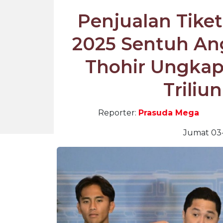
Penjualan Tike
2025 Sentuh Ang
Thohir Ungka
Triliu
Reporter:
Prasuda Mega
Jumat 03-