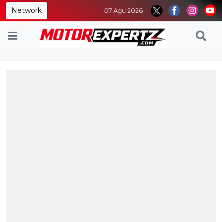
Network
07 Agu 2026