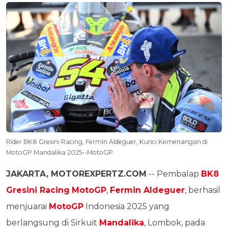
Rider BK8 Gresini Racing, Fermin Aldeguer, Kunci Kemenangan di
MotoGP Mandalika 2025--MotoGP
JAKARTA, MOTOREXPERTZ.COM
-- Pembalap
BK8
Gresini Racing
MotoGP
,
Fermin Aldeguer
, berhasil
menjuarai
MotoGP
Indonesia 2025 yang
berlangsung di Sirkuit
Mandalika
, Lombok, pada