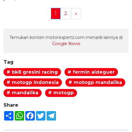
1
2
»
Temukan konten motorexpertz.com menarik lainnya di
Google News
Tag
# bk8 gresini racing
# fermin aldeguer
# motogp indonesia
# motogp mandalika
# mandalika
# motogp
Share
Share
WhatsApp
Facebook
Twitter
Telegram