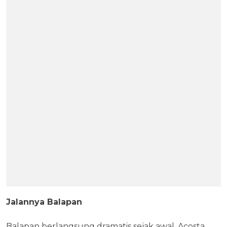
Jalannya Balapan
Balapan berlangsung dramatis sejak awal. Acosta