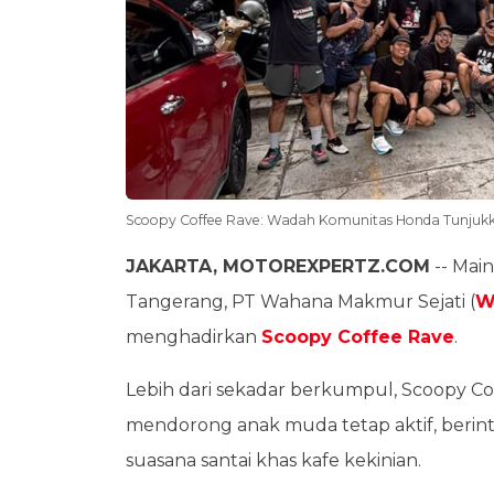
Scoopy Coffee Rave: Wadah Komunitas Honda Tunjuk
JAKARTA, MOTOREXPERTZ.COM
-- Mai
Tangerang, PT Wahana Makmur Sejati (
W
menghadirkan
Scoopy Coffee Rave
.
Lebih dari sekadar berkumpul, Scoopy C
mendorong anak muda tetap aktif, berint
suasana santai khas kafe kekinian.