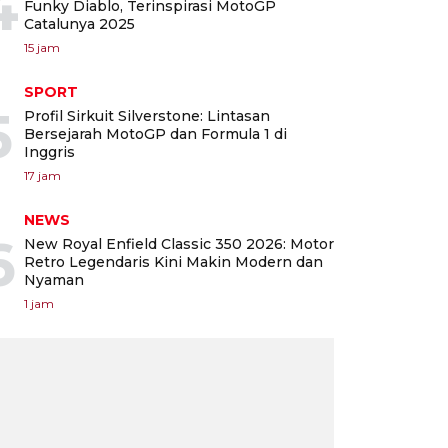
4
Funky Diablo, Terinspirasi MotoGP
Catalunya 2025
15 jam
SPORT
5
Profil Sirkuit Silverstone: Lintasan
Bersejarah MotoGP dan Formula 1 di
Inggris
17 jam
NEWS
6
New Royal Enfield Classic 350 2026: Motor
Retro Legendaris Kini Makin Modern dan
Nyaman
1 jam