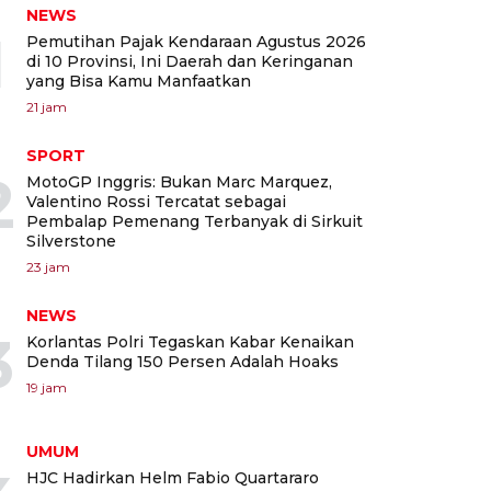
NEWS
1
Pemutihan Pajak Kendaraan Agustus 2026
di 10 Provinsi, Ini Daerah dan Keringanan
yang Bisa Kamu Manfaatkan
21 jam
SPORT
2
MotoGP Inggris: Bukan Marc Marquez,
Valentino Rossi Tercatat sebagai
Pembalap Pemenang Terbanyak di Sirkuit
Silverstone
23 jam
NEWS
3
Korlantas Polri Tegaskan Kabar Kenaikan
Denda Tilang 150 Persen Adalah Hoaks
19 jam
UMUM
HJC Hadirkan Helm Fabio Quartararo