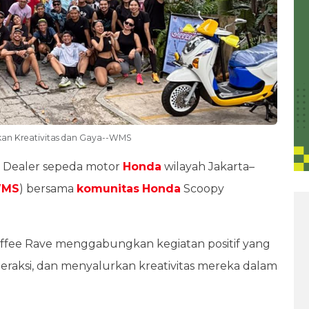
kan Kreativitas dan Gaya--WMS
n Dealer sepeda motor
Honda
wilayah Jakarta–
MS
) bersama
komunitas
Honda
Scoopy
offee Rave menggabungkan kegiatan positif yang
eraksi, dan menyalurkan kreativitas mereka dalam