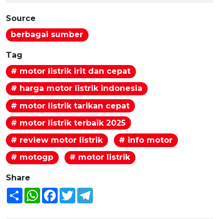
Source
berbagai sumber
Tag
# motor listrik irit dan cepat
# harga motor listrik indonesia
# motor listrik tarikan cepat
# motor listrik terbaik 2025
# review motor listrik
# info motor
# motogp
# motor listrik
Share
Share
WhatsApp
Facebook
Twitter
Telegram