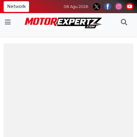
Network
08 Agu 2026