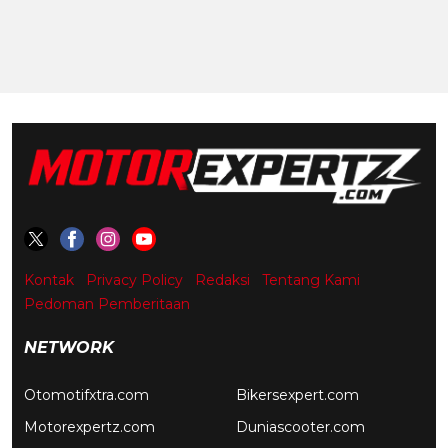
Kontak
Privacy Policy
Redaksi
Tentang Kami
Pedoman Pemberitaan
NETWORK
Otomotifxtra.com
Bikersexpert.com
Motorexpertz.com
Duniascooter.com