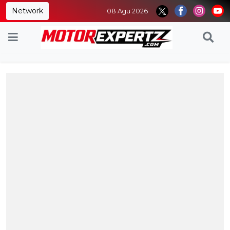
Network
08 Agu 2026