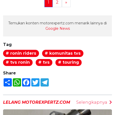
1
2
»
Temukan konten motorexpertz.com menarik lainnya di
Google News
Tag
# ronin riders
# komunitas tvs
# tvs ronin
# tvs
# touring
Share
Share
WhatsApp
Facebook
Twitter
Telegram
LELANG MOTOREXPERTZ.COM
Selengkapnya