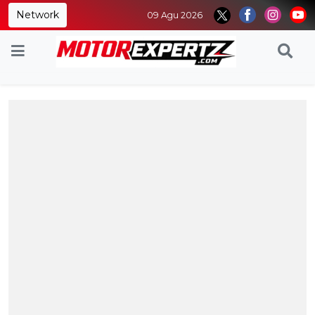
Network
09 Agu 2026