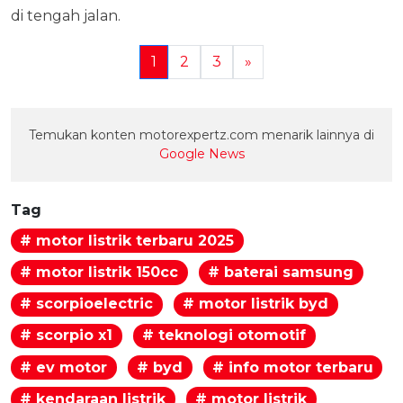
di tengah jalan.
1
2
3
»
Temukan konten motorexpertz.com menarik lainnya di
Google News
Tag
# motor listrik terbaru 2025
# motor listrik 150cc
# baterai samsung
# scorpioelectric
# motor listrik byd
# scorpio x1
# teknologi otomotif
# ev motor
# byd
# info motor terbaru
# kendaraan listrik
# motor listrik