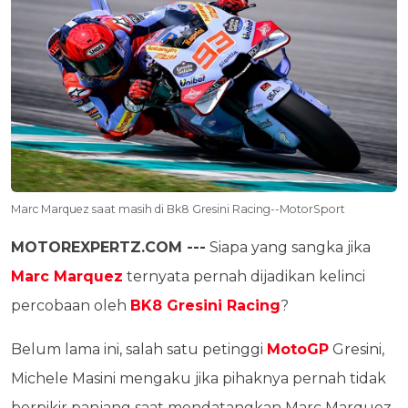
Marc Marquez saat masih di Bk8 Gresini Racing--MotorSport
MOTOREXPERTZ.COM ---
Siapa yang sangka jika
Marc Marquez
ternyata pernah dijadikan kelinci
percobaan oleh
BK8 Gresini Racing
?
Belum lama ini, salah satu petinggi
MotoGP
Gresini,
Michele Masini mengaku jika pihaknya pernah tidak
berpikir panjang saat mendatangkan Marc Marquez