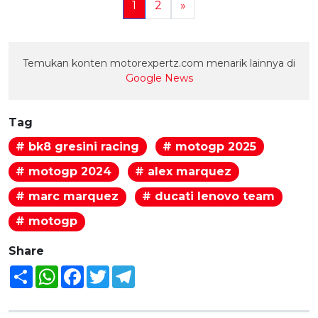
1
2
»
Temukan konten motorexpertz.com menarik lainnya di
Google News
Tag
# bk8 gresini racing
# motogp 2025
# motogp 2024
# alex marquez
# marc marquez
# ducati lenovo team
# motogp
Share
Share
WhatsApp
Facebook
Twitter
Telegram