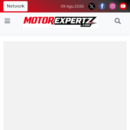
Network
09 Agu 2026