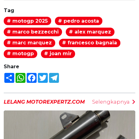
Tag
# motogp 2025
# pedro acosta
# marco bezzecchi
# alex marquez
# marc marquez
# francesco bagnaia
# motogp
# joan mir
Share
Share
WhatsApp
Facebook
Twitter
Telegram
LELANG MOTOREXPERTZ.COM
Selengkapnya