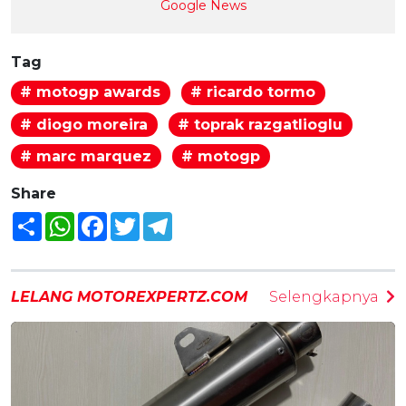
Google News
Tag
# motogp awards
# ricardo tormo
# diogo moreira
# toprak razgatlioglu
# marc marquez
# motogp
Share
Share
WhatsApp
Facebook
Twitter
Telegram
LELANG MOTOREXPERTZ.COM
Selengkapnya