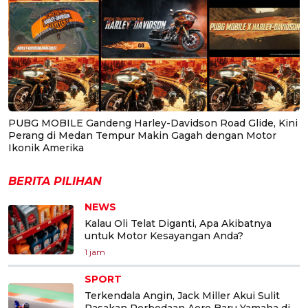
PUBG MOBILE Gandeng Harley-Davidson Road Glide, Kini
Perang di Medan Tempur Makin Gagah dengan Motor
Ikonik Amerika
BERITA PILIHAN
NEWS
Kalau Oli Telat Diganti, Apa Akibatnya
untuk Motor Kesayangan Anda?
1 jam
SPORT
Terkendala Angin, Jack Miller Akui Sulit
Rasakan Perbedaan Aero Baru Yamaha di