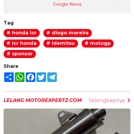
Google News
Tag
# honda lcr
# diogo moreira
# lcr honda
# idemitsu
# motogp
# sponsor
Share
Share
WhatsApp
Facebook
Twitter
Telegram
LELANG MOTOREXPERTZ.COM
Selengkapnya