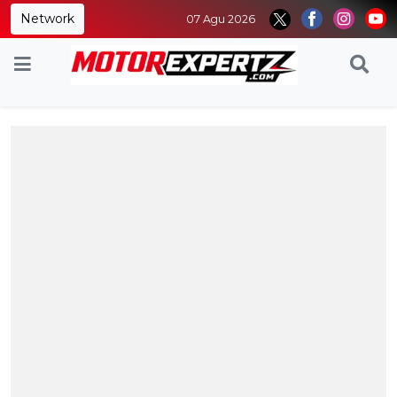
Network
07 Agu 2026