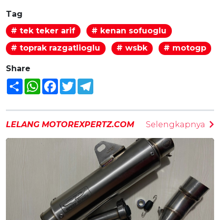
Tag
# tek teker arif
# kenan sofuoglu
# toprak razgatlioglu
# wsbk
# motogp
Share
Share
WhatsApp
Facebook
Twitter
Telegram
LELANG MOTOREXPERTZ.COM
Selengkapnya