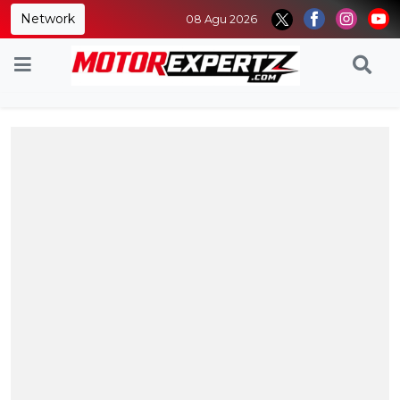
Network
08 Agu 2026