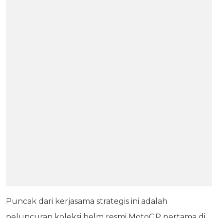
Puncak dari kerjasama strategis ini adalah
peluncuran koleksi helm resmi MotoGP pertama di