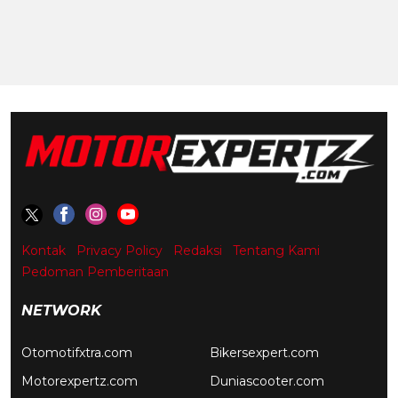
Kontak
Privacy Policy
Redaksi
Tentang Kami
Pedoman Pemberitaan
NETWORK
Otomotifxtra.com
Bikersexpert.com
Motorexpertz.com
Duniascooter.com