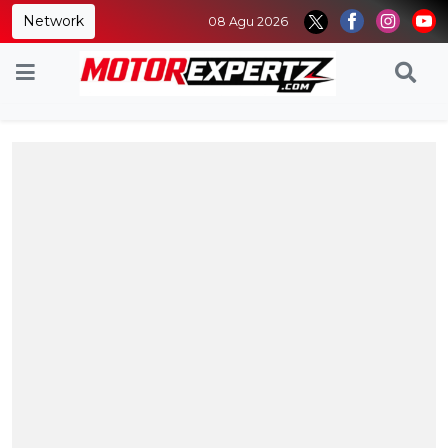
Network
08 Agu 2026