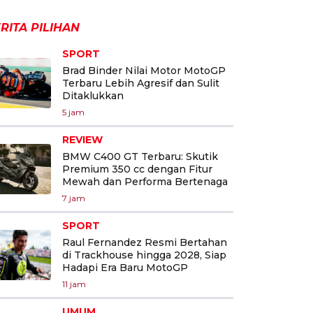
RITA PILIHAN
SPORT
Brad Binder Nilai Motor MotoGP
Terbaru Lebih Agresif dan Sulit
Ditaklukkan
5 jam
REVIEW
BMW C400 GT Terbaru: Skutik
Premium 350 cc dengan Fitur
Mewah dan Performa Bertenaga
7 jam
SPORT
Raul Fernandez Resmi Bertahan
di Trackhouse hingga 2028, Siap
Hadapi Era Baru MotoGP
11 jam
UMUM