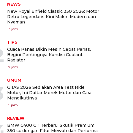
NEWS
1
New Royal Enfield Classic 350 2026: Motor
Retro Legendaris Kini Makin Modern dan
Nyaman
13 jam
TIPS
2
Cuaca Panas Bikin Mesin Cepat Panas,
Begini Pentingnya Kondisi Coolant
Radiator
17 jam
UMUM
3
GIIAS 2026 Sediakan Area Test Ride
Motor, Ini Daftar Merek Motor dan Cara
Mengikutinya
15 jam
REVIEW
4
BMW C400 GT Terbaru: Skutik Premium
350 cc dengan Fitur Mewah dan Performa