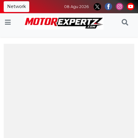
Network
08 Agu 2026