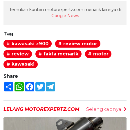
Temukan konten motorexpertz.com menarik lainnya di
Google News
Tag
# kawasaki z900
# review motor
# review
# fakta menarik
# motor
# kawasaki
Share
Share
WhatsApp
Facebook
Twitter
Telegram
LELANG MOTOREXPERTZ.COM
Selengkapnya