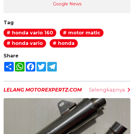
Google News
Tag
# honda vario 160
# motor matic
# honda vario
# honda
Share
Share
WhatsApp
Facebook
Twitter
Telegram
LELANG MOTOREXPERTZ.COM
Selengkapnya