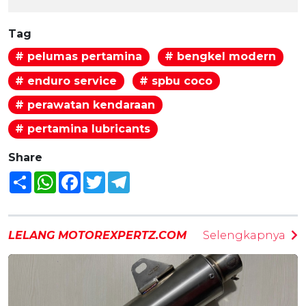
Tag
# pelumas pertamina
# bengkel modern
# enduro service
# spbu coco
# perawatan kendaraan
# pertamina lubricants
Share
Share
WhatsApp
Facebook
Twitter
Telegram
LELANG MOTOREXPERTZ.COM
Selengkapnya