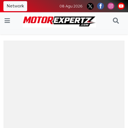
Network
08 Agu 2026