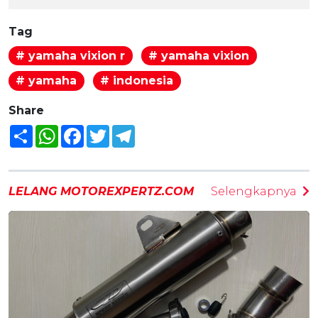
Tag
# yamaha vixion r
# yamaha vixion
# yamaha
# indonesia
Share
Share
WhatsApp
Facebook
Twitter
Telegram
LELANG MOTOREXPERTZ.COM
Selengkapnya