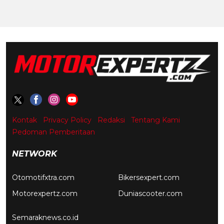
Kontak
Privacy Policy
Redaksi
Tentang Kami
Pedoman Pemberitaan
NETWORK
Otomotifxtra.com
Bikersexpert.com
Motorexpertz.com
Duniascooter.com
Semaraknews.co.id