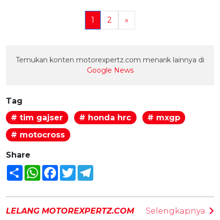
1
2
»
Temukan konten motorexpertz.com menarik lainnya di
Google News
Tag
# tim gajser
# honda hrc
# mxgp
# motocross
Share
Share
WhatsApp
Facebook
Twitter
Telegram
LELANG MOTOREXPERTZ.COM
Selengkapnya