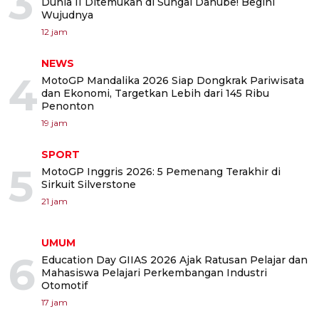
3
Dunia II Ditemukan di Sungai Danube! Begini
Wujudnya
12 jam
NEWS
4
MotoGP Mandalika 2026 Siap Dongkrak Pariwisata
dan Ekonomi, Targetkan Lebih dari 145 Ribu
Penonton
19 jam
SPORT
5
MotoGP Inggris 2026: 5 Pemenang Terakhir di
Sirkuit Silverstone
21 jam
UMUM
6
Education Day GIIAS 2026 Ajak Ratusan Pelajar dan
Mahasiswa Pelajari Perkembangan Industri
Otomotif
17 jam