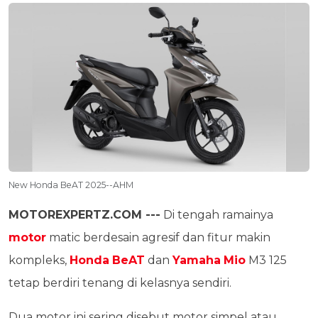
New Honda BeAT 2025--AHM
MOTOREXPERTZ.COM ---
Di tengah ramainya
motor
matic berdesain agresif dan fitur makin
kompleks,
Honda
BeAT
dan
Yamaha
Mio
M3 125
tetap berdiri tenang di kelasnya sendiri.
Dua motor ini sering disebut motor simpel atau