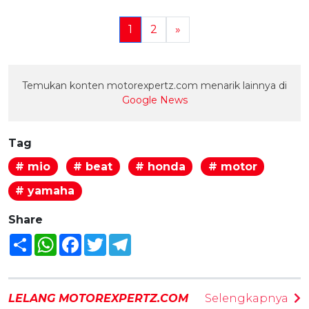
1
2
»
Temukan konten motorexpertz.com menarik lainnya di
Google News
Tag
# mio
# beat
# honda
# motor
# yamaha
Share
Share
WhatsApp
Facebook
Twitter
Telegram
LELANG MOTOREXPERTZ.COM
Selengkapnya