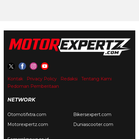
Kontak
Privacy Policy
Redaksi
Tentang Kami
Pedoman Pemberitaan
NETWORK
Otomotifxtra.com
Bikersexpert.com
Motorexpertz.com
Duniascooter.com