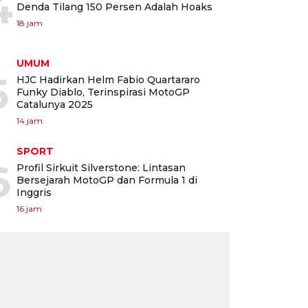
4
Denda Tilang 150 Persen Adalah Hoaks
18 jam
UMUM
5
HJC Hadirkan Helm Fabio Quartararo
Funky Diablo, Terinspirasi MotoGP
Catalunya 2025
14 jam
SPORT
6
Profil Sirkuit Silverstone: Lintasan
Bersejarah MotoGP dan Formula 1 di
Inggris
16 jam