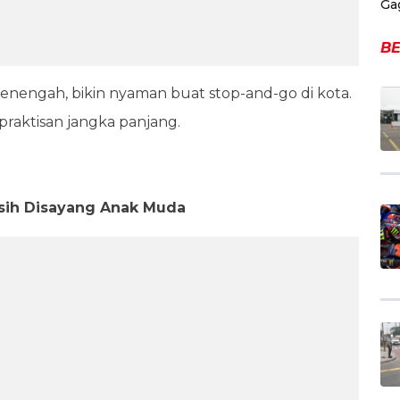
Ga
BE
menengah, bikin nyaman buat stop-and-go di kota.
epraktisan jangka panjang.
asih Disayang Anak Muda