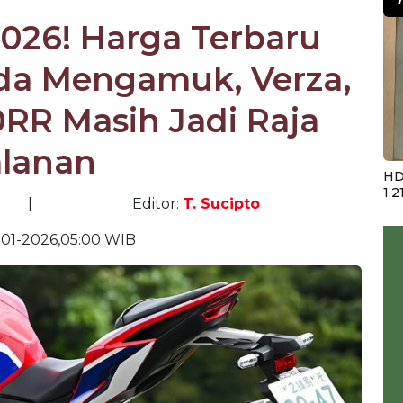
2026! Harga Terbaru
da Mengamuk, Verza,
RR Masih Jadi Raja
alanan
HD
1.2
|
Editor:
T. Sucipto
01-2026,05:00 WIB