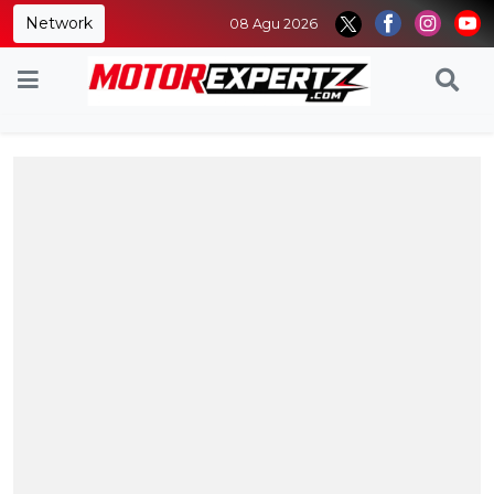
Network
08 Agu 2026