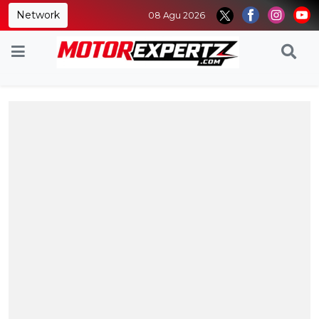
Network
08 Agu 2026