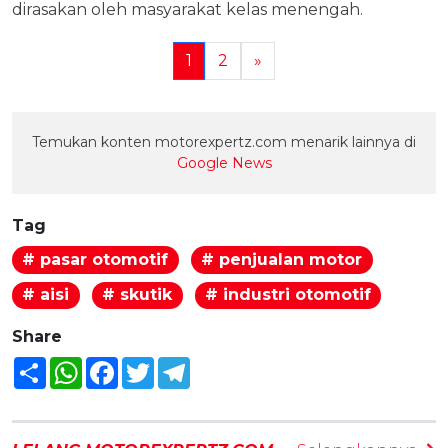
dirasakan oleh masyarakat kelas menengah.
1
2
»
Temukan konten motorexpertz.com menarik lainnya di
Google News
Tag
# pasar otomotif
# penjualan motor
# aisi
# skutik
# industri otomotif
Share
Share
WhatsApp
Facebook
Twitter
Telegram