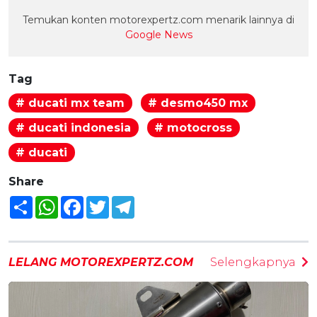
Temukan konten motorexpertz.com menarik lainnya di
Google News
Tag
# ducati mx team
# desmo450 mx
# ducati indonesia
# motocross
# ducati
Share
Share
WhatsApp
Facebook
Twitter
Telegram
LELANG MOTOREXPERTZ.COM
Selengkapnya