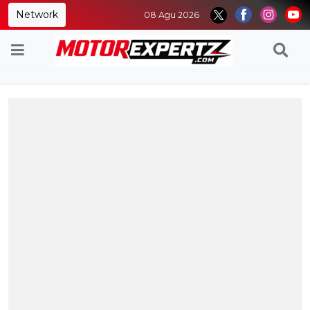
Network
08 Agu 2026