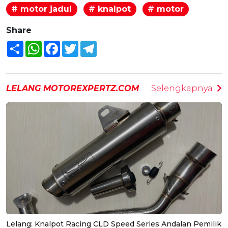
# motor jadul
# knalpot
# motor
Share
Share
WhatsApp
Facebook
Twitter
Telegram
LELANG MOTOREXPERTZ.COM
Selengkapnya
Lelang: Knalpot Racing CLD Speed Series Andalan Pemilik