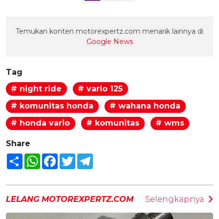
Temukan konten motorexpertz.com menarik lainnya di
Google News
Tag
# night ride
# vario 125
# komunitas honda
# wahana honda
# honda vario
# komunitas
# wms
Share
Share
WhatsApp
Facebook
Twitter
Telegram
LELANG MOTOREXPERTZ.COM
Selengkapnya