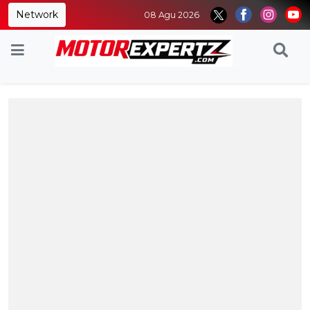
Network
08 Agu 2026