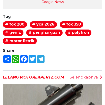
Google News
Tag
# fox 200
# yca 2026
# fox 350
# gen z
# penghargaan
# polytron
# motor listrik
Share
Share
WhatsApp
Facebook
Twitter
Telegram
LELANG MOTOREXPERTZ.COM
Selengkapnya