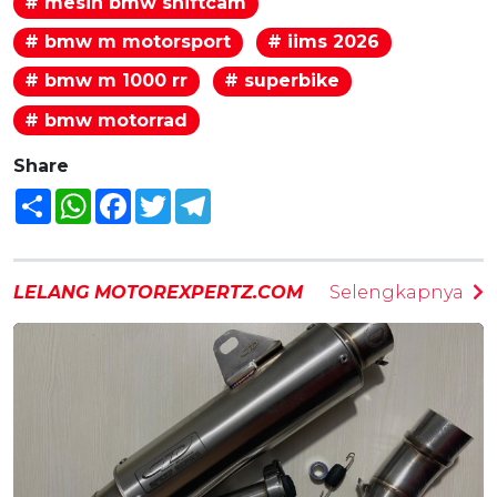
# mesin bmw shiftcam
# bmw m motorsport
# iims 2026
# bmw m 1000 rr
# superbike
# bmw motorrad
Share
Share
WhatsApp
Facebook
Twitter
Telegram
LELANG MOTOREXPERTZ.COM
Selengkapnya