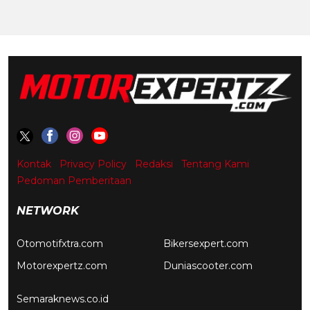
Kontak
Privacy Policy
Redaksi
Tentang Kami
Pedoman Pemberitaan
NETWORK
Otomotifxtra.com
Bikersexpert.com
Motorexpertz.com
Duniascooter.com
Semaraknews.co.id