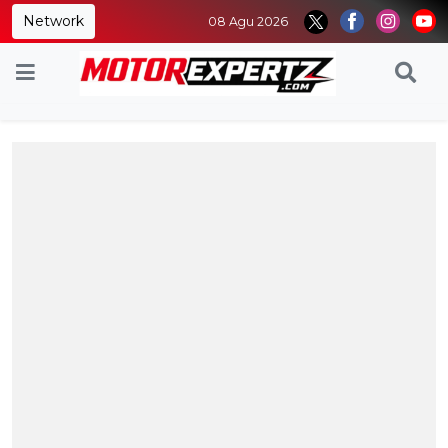
Network
08 Agu 2026