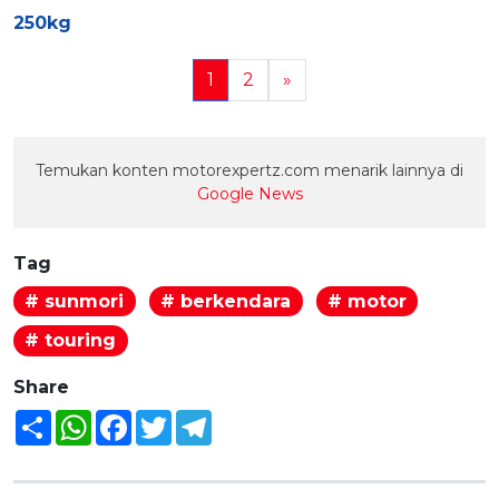
250kg
1
2
»
Temukan konten motorexpertz.com menarik lainnya di
Google News
Tag
# sunmori
# berkendara
# motor
# touring
Share
Share
WhatsApp
Facebook
Twitter
Telegram