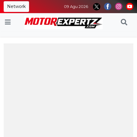
Network
09 Agu 2026