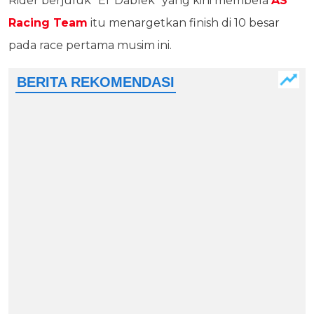
Rider berjuluk "El’ Dablek” yang kini membela
AS
Racing Team
itu menargetkan finish di 10 besar
pada race pertama musim ini.