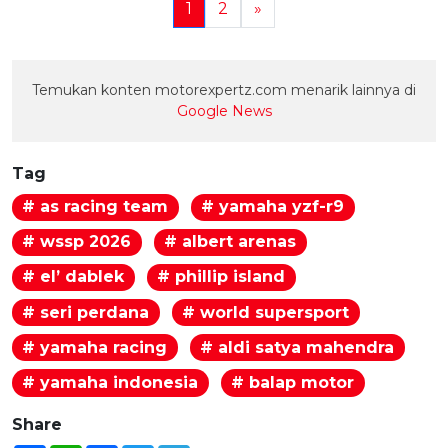
1
2
»
Temukan konten motorexpertz.com menarik lainnya di
Google News
Tag
# as racing team
# yamaha yzf-r9
# wssp 2026
# albert arenas
# el’ dablek
# phillip island
# seri perdana
# world supersport
# yamaha racing
# aldi satya mahendra
# yamaha indonesia
# balap motor
Share