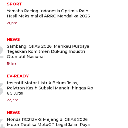
SPORT
1
Yamaha Racing Indonesia Optimis Raih
Hasil Maksimal di ARRC Mandalika 2026
21 jam
NEWS
2
Sambangi GIIAS 2026, Menkeu Purbaya
Tegaskan Komitmen Dukung Industri
Otomotif Nasional
19 jam
EV-READY
3
Insentif Motor Listrik Belum Jelas,
Polytron Kasih Subsidi Mandiri hingga Rp
6,5 Juta!
22 jam
NEWS
4
Honda RC213V-S Mejeng di GIIAS 2026,
Motor Replika MotoGP Legal Jalan Raya