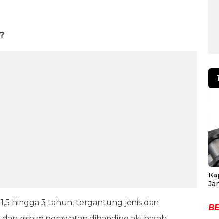
?
Ka
Ja
1,5 hingga 3 tahun, tergantung jenis dan
BE
t dan minim perawatan dibanding aki basah.