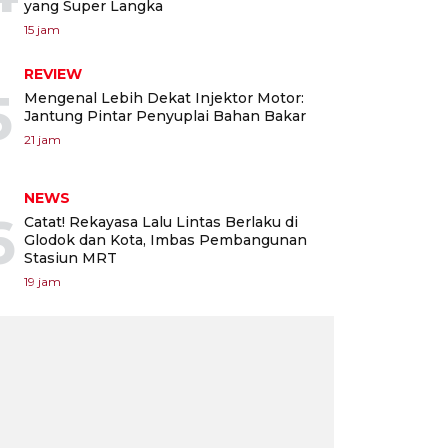
yang Super Langka
15 jam
REVIEW
5
Mengenal Lebih Dekat Injektor Motor:
Jantung Pintar Penyuplai Bahan Bakar
21 jam
NEWS
6
Catat! Rekayasa Lalu Lintas Berlaku di
Glodok dan Kota, Imbas Pembangunan
Stasiun MRT
19 jam