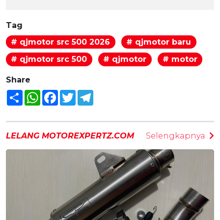
Tag
# qjmotor src 500 2026
# qjmotor baru
# qjmotor src 500
# qjmotor
# motor
Share
Share
WhatsApp
Facebook
Twitter
Telegram
LELANG MOTOREXPERTZ.COM
Selengkapnya