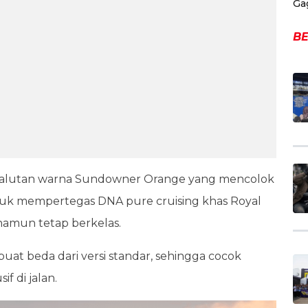
Ga
BE
n balutan warna Sundowner Orange yang mencolok
ntuk mempertegas DNA pure cruising khas Royal
 namun tetap berkelas.
buat beda dari versi standar, sehingga cocok
f di jalan.