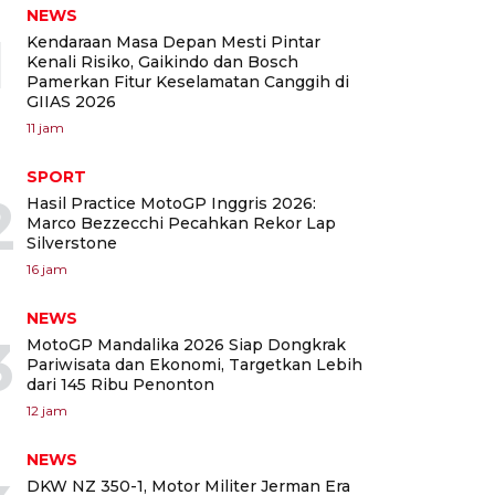
NEWS
1
Kendaraan Masa Depan Mesti Pintar
Kenali Risiko, Gaikindo dan Bosch
Pamerkan Fitur Keselamatan Canggih di
GIIAS 2026
11 jam
SPORT
2
Hasil Practice MotoGP Inggris 2026:
Marco Bezzecchi Pecahkan Rekor Lap
Silverstone
16 jam
NEWS
3
MotoGP Mandalika 2026 Siap Dongkrak
Pariwisata dan Ekonomi, Targetkan Lebih
dari 145 Ribu Penonton
12 jam
NEWS
DKW NZ 350-1, Motor Militer Jerman Era