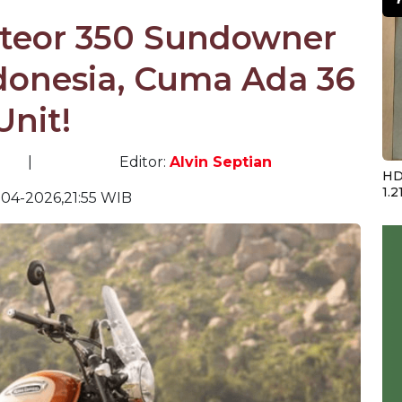
eteor 350 Sundowner
ndonesia, Cuma Ada 36
Unit!
|
Editor:
Alvin Septian
HD
1.2
04-2026,21:55 WIB