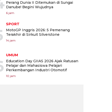
4
Perang Dunia II Ditemukan di Sungai
Danube! Begini Wujudnya
6 jam
SPORT
5
MotoGP Inggris 2026: 5 Pemenang
Terakhir di Sirkuit Silverstone
14 jam
UMUM
6
Education Day GIIAS 2026 Ajak Ratusan
Pelajar dan Mahasiswa Pelajari
Perkembangan Industri Otomotif
10 jam